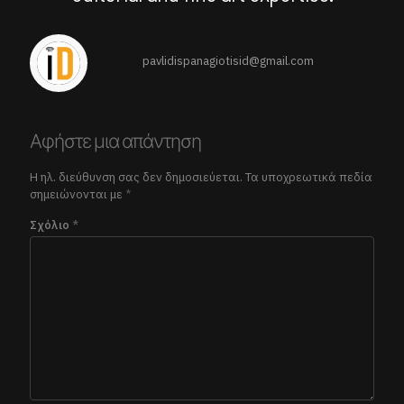
pavlidispanagiotisid@gmail.com
Αφήστε μια απάντηση
Η ηλ. διεύθυνση σας δεν δημοσιεύεται.
Τα υποχρεωτικά πεδία
σημειώνονται με
*
Σχόλιο
*