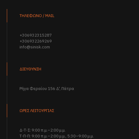
ΤΗΛΕΦΩΝΟ / MAIL
+306932315287
+306932269269
info@sinisk.com
ΔΙΕΥΘΥΝΣΗ
Ρήγα Φεραίου 156 Δ', Πάτρα
ΩΡΕΣ ΛΕΙΤΟΥΡΓΙΑΣ
Δ-Τ-Σ: 9:00 π.μ.–2:00 μ.μ.
Τ-Π-Π: 9:00 π.μ.–2:00 μ.μ., 5:30–9:00 μ.μ.