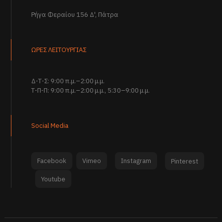
Ρήγα Φεραίου 156 Δ', Πάτρα
ΩΡΕΣ ΛΕΙΤΟΥΡΓΙΑΣ
Δ-Τ-Σ: 9:00 π.μ.–2:00 μ.μ.
Τ-Π-Π: 9:00 π.μ.–2:00 μ.μ., 5:30–9:00 μ.μ.
Social Media
Facebook
Vimeo
Instagram
Pinterest
Youtube