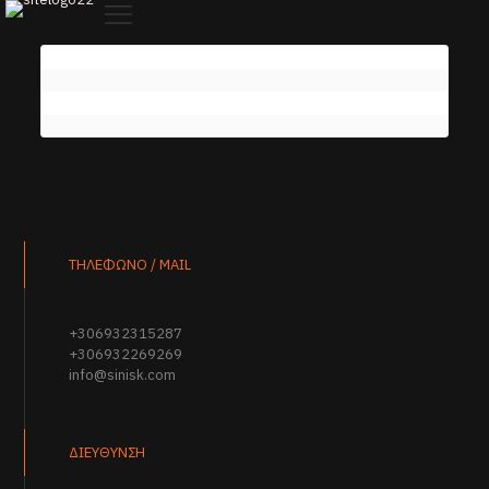
ΤΗΛΕΦΩΝΟ / MAIL
+306932315287
+306932269269
info@sinisk.com
ΔΙΕΥΘΥΝΣΗ